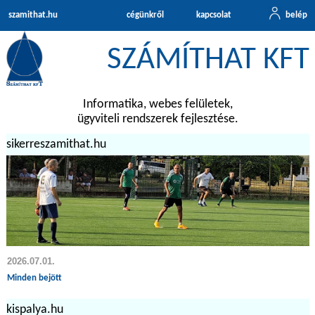
szamithat.hu
cégünkről
kapcsolat
belép
SZÁMÍTHAT KFT
Informatika, webes felületek,
ügyviteli rendszerek fejlesztése.
sikerreszamithat.hu
2026.07.01.
Minden bejött
kispalya.hu