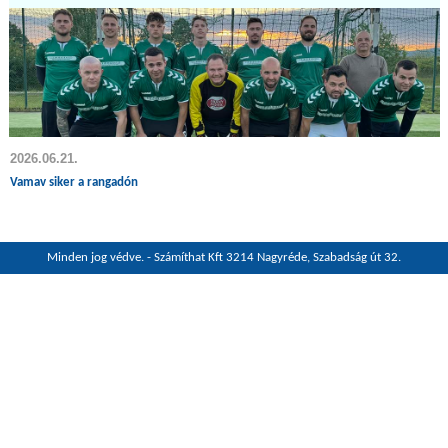
2026.06.21.
Vamav siker a rangadón
Minden jog védve. - Számíthat Kft 3214 Nagyréde, Szabadság út 32.